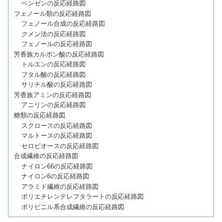
ベンゼンの反応経路図
フェノール類の反応経路図
フェノール合成の反応経路図
クメン法の反応経路図
フェノールの反応経路図
芳香族カルボン酸の反応経路図
トルエンの反応経路図
フタル酸の反応経路図
サリチル酸の反応経路図
芳香族アミンの反応経路図
アニリンの反応経路図
糖類の反応経路図
スクロースの反応経路図
マルトースの反応経路図
セロビオースの反応経路図
合成繊維の反応経路図
ナイロン66の反応経路図
ナイロン6の反応経路図
アラミド繊維の反応経路図
ポリエチレンテレフタラートの反応経路図
ポリビニル系合成繊維の反応経路図