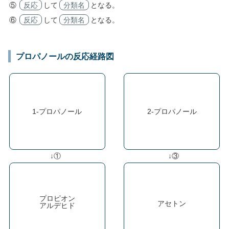
⑤
反応
して
分類名
となる。
⑥
反応
して
分類名
となる。
プロパノールの反応経路図
1-プロパノール
2-プロパノール
↓①
↓③
プロピオン
アセトン
アルデヒド