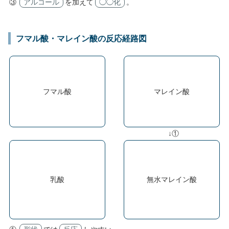
③
アルコール
を加えて
◯◯化
。
フマル酸・マレイン酸の反応経路図
フマル酸
マレイン酸
↓①
乳酸
無水マレイン酸