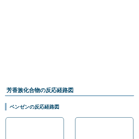
芳香族化合物の反応経路図
ベンゼンの反応経路図