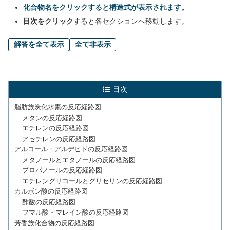
化合物名をクリックすると構造式が表示されます。
目次をクリック
すると各セクションへ移動します。
解答を全て表示
全て非表示
目次
脂肪族炭化水素の反応経路図
メタンの反応経路図
エチレンの反応経路図
アセチレンの反応経路図
アルコール・アルデヒドの反応経路図
メタノールとエタノールの反応経路図
プロパノールの反応経路図
エチレングリコールとグリセリンの反応経路図
カルボン酸の反応経路図
酢酸の反応経路図
フマル酸・マレイン酸の反応経路図
芳香族化合物の反応経路図