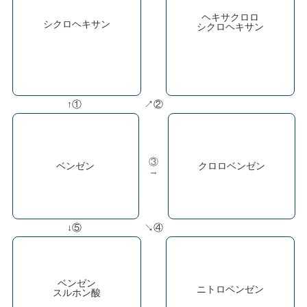
ヘキサクロロ
シクロヘキサン
シクロヘキサン
↑①
↗②
③
ベンゼン
クロロベンゼン
→
↓⑤
↘④
ベンゼン
ニトロベンゼン
スルホン酸