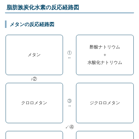
脂肪族炭化水素の反応経路図
メタンの反応経路図
酢酸ナトリウム
①
メタン
＋
←
水酸化ナトリウム
↓②
③
クロロメタン
ジクロロメタン
→
↙④