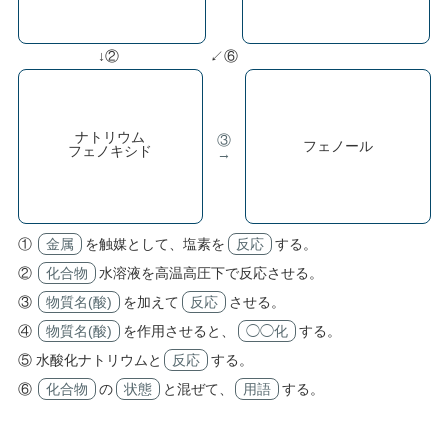
↓②
↙⑥
ナトリウム
③
フェノール
フェノキシド
→
①
金属
を触媒として、塩素を
反応
する。
②
化合物
水溶液を高温高圧下で反応させる。
③
物質名(酸)
を加えて
反応
させる。
④
物質名(酸)
を作用させると、
◯◯化
する。
⑤ 水酸化ナトリウムと
反応
する。
⑥
化合物
の
状態
と混ぜて、
用語
する。