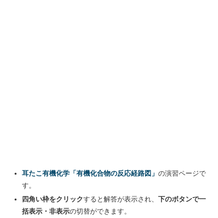
耳たこ有機化学「有機化合物の反応経路図」
の演習ページで
す。
四角い枠をクリック
すると解答が表示され、
下のボタンで一
括表示・非表示
の切替ができます。