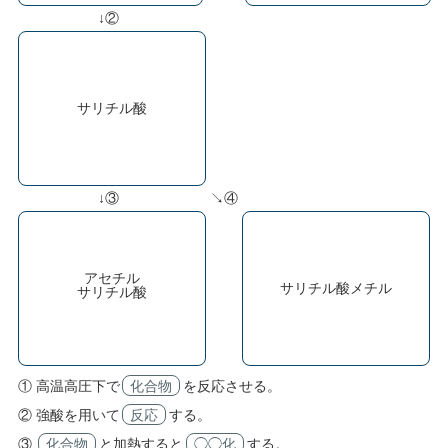
↓②
サリチル酸
↓③
↘④
アセチル
サリチル酸メチル
サリチル酸
① 高温高圧下で
化合物
を反応させる。
② 強酸を用いて
反応
する。
③
化合物
と加熱すると
◯◯化
する。