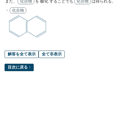
また、
化合物
を 酸化 することでも
化合物
は得られる。
・
化合物
解答を全て表示
全て非表示
目次に戻る ↑