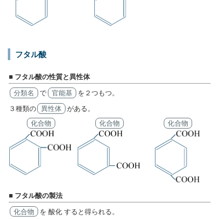
フタル酸
■ フタル酸の性質と異性体
分類名
で
官能基
を２つもつ。
３種類の
異性体
がある。
化合物
化合物
化合物
■ フタル酸の製法
化合物
を 酸化 すると得られる。