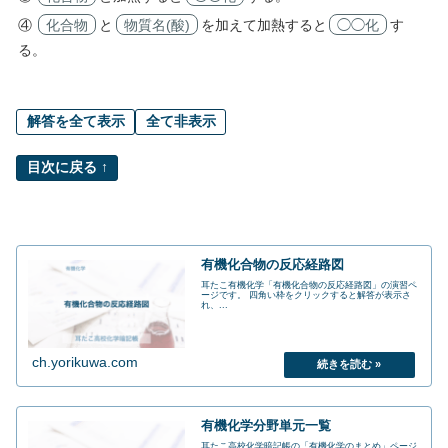
④
化合物
と
物質名(酸)
を加えて加熱すると
◯◯化
す
る。
解答を全て表示
全て非表示
目次に戻る ↑
有機化合物の反応経路図
耳たこ有機化学「有機化合物の反応経路図」の演習ペ
ージです。 四角い枠をクリックすると解答が表示さ
れ、...
ch.yorikuwa.com
有機化学分野単元一覧
耳たこ高校化学暗記帳の「有機化学のまとめ」ページ