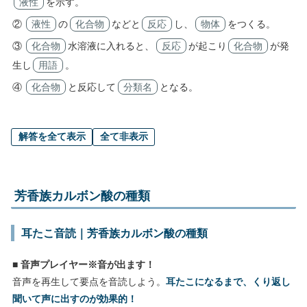
液性
を示す。
②
液性
の
化合物
などと
反応
し、
物体
をつくる。
③
化合物
水溶液に入れると、
反応
が起こり
化合物
が発
生し
用語
。
④
化合物
と反応して
分類名
となる。
解答を全て表示
全て非表示
芳香族カルボン酸の種類
耳たこ音読｜芳香族カルボン酸の種類
■ 音声プレイヤー※音が出ます！
音声を再生して要点を音読しよう。
耳たこになるまで、くり返し
聞いて声に出すのが効果的！