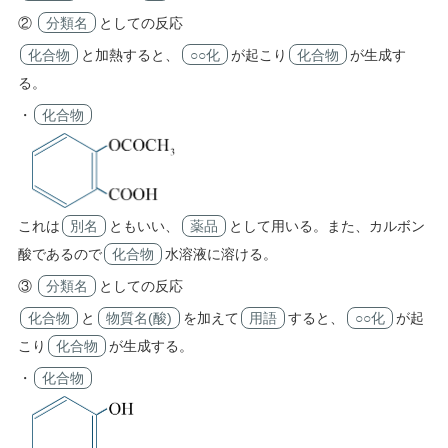
②
分類名
としての反応
化合物
と加熱すると、
○○化
が起こり
化合物
が生成す
る。
・
化合物
これは
別名
ともいい、
薬品
として用いる。また、カルボン
酸であるので
化合物
水溶液に溶ける。
③
分類名
としての反応
化合物
と
物質名(酸)
を加えて
用語
すると、
○○化
が起
こり
化合物
が生成する。
・
化合物