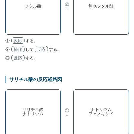
②
フタル酸
無水フタル酸
→
①
反応
する。
②
操作
して
反応
する。
③
反応
する。
サリチル酸の反応経路図
サリチル酸
ナトリウム
①
ナトリウム
フェノキシド
←