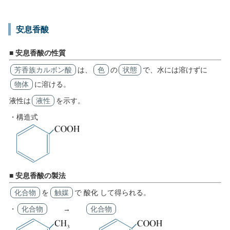
安息香酸
■ 安息香酸の性質
芳香族カルボン酸
は、
色
の
状態
で、水には溶けずに
物体
に溶ける。
液性は
液性
を示す。
・構造式
■ 安息香酸の製法
化合物
を
触媒
で 酸化 して得られる。
・
化合物
→
化合物