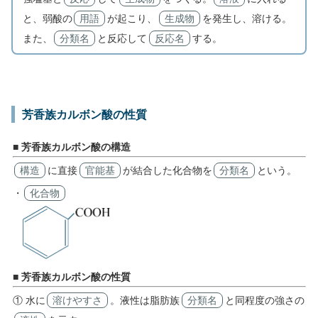
と、弱酸の
用語
が起こり、
生成物
を発生し、溶ける。
また、
分類名
と反応して
反応名
する。
芳香族カルボン酸の性質
■ 芳香族カルボン酸の構造
構造
に直接
官能基
が結合した化合物を
分類名
という。
・
化合物
■ 芳香族カルボン酸の性質
① 水に
溶けやすさ
。液性は脂肪族
分類名
と同程度の強さの