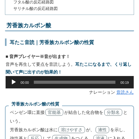
フタル酸の反応経路図
サリチル酸の反応経路図
芳香族カルボン酸
耳たこ音読｜芳香族カルボン酸の性質
■ 音声プレイヤー※音が出ます！
音声を再生して要点を音読しよう。
耳たこになるまで、くり返し
聞いて声に出すのが効果的！
音
00:00
00:19
声
ナレーション
音読さん
プ
レ
芳香族カルボン酸の性質
ー
ベンゼン環に直接
官能基
が結合した化合物を
分類名
と
ヤ
いう。
ー
芳香族カルボン酸は水に
溶けやすさ
が、
液性
を示し、
強塩基と
反応
して
生成物
をつくる。
溶液
に入れる