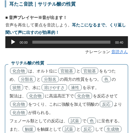
耳たこ音読｜サリチル酸の性質
■ 音声プレイヤー※音が出ます！
音声を再生して要点を音読しよう。
耳たこになるまで、くり返し
聞いて声に出すのが効果的！
音
00:00
00:40
声
ナレーション
音読さん
プ
レ
サリチル酸の性質
ー
化合物
は、オルト位に
官能基
と
官能基
をもつた
ヤ
め、
分類名
と
分類名
の両方の性質をもつ。
色
の
ー
状態
で、水に
溶けやすさ
液性
を示す。
製法は、
化合物
に高温高圧下で
化合物
を反応させて
化合物
をつくり、これに強酸を加えて弱酸の
反応
より
化合物
が得られる。
フェノール類としての反応は、
試薬
で
色
に呈色する。
また、
触媒
を触媒として
試薬
と
反応
して
生成物