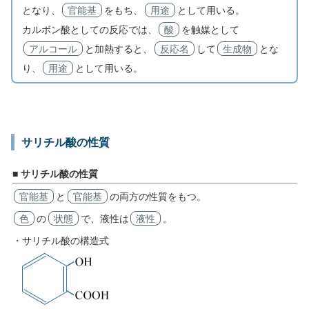
となり、
官能基
をもち、
用途
として用いる。
カルボン酸としての反応では、
酸
を触媒として
アルコール
と加熱すると、
反応名
して
生成物
とな
り、
用途
として用いる。
サリチル酸の性質
■ サリチル酸の性質
官能基
と
官能基
の両方の性質をもつ。
色
の
状態
で、液性は
液性
。
・サリチル酸の構造式