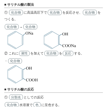
■ サリチル酸の製法
①
化合物
に高温高圧下で
化合物
を反応させ、
化合物
を
つくる。
化合物
→
化合物
② これに
液性
を加えて
化合物
を
反応
する。
・
化合物
■ サリチル酸の反応
①
分類名
としての反応
化合物
水溶液で
色
に呈色する。