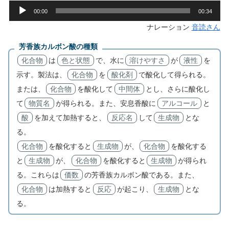
音
00:00
00:34
声
ナレーション
音読さん
プ
レ
芳香族カルボン酸の種類
ー
化合物
は
色と状態
で、水に
溶けやすさ
が
液性
を
ヤ
示す。製法は、
化合物
を
酸化剤
で酸化して得られる。
ー
または、
化合物
を酸化して
中間体
とし、さらに酸化し
て
物質名
が得られる。また、安息香酸に
アルコール
と
酸
を加えて加熱すると、
反応名
して
生成物
とな
る。
化合物
を酸化すると
生成物
が、
化合物
を酸化する
と
生成物
が、
化合物
を酸化すると
生成物
が得られ
る。これらは
価数
の芳香族カルボン酸である。また、
化合物
は加熱すると
反応
が起こり、
生成物
とな
る。