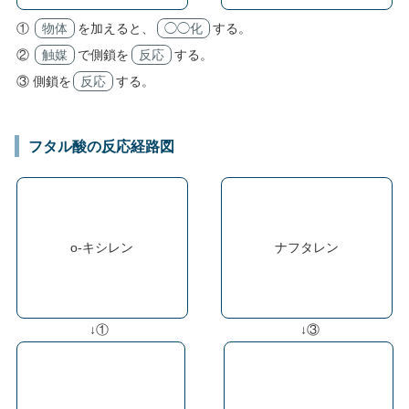
①
物体
を加えると、
◯◯化
する。
②
触媒
で側鎖を
反応
する。
③ 側鎖を
反応
する。
フタル酸の反応経路図
o-キシレン
ナフタレン
↓①
↓③