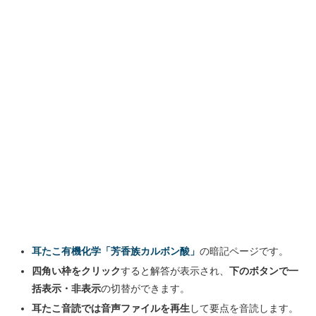
耳たこ有機化学「芳香族カルボン酸」
の暗記ページです。
四角い枠をクリック
すると解答が表示され、
下のボタンで一
括表示・非表示
の切替ができます。
耳たこ音読では音声ファイルを再生
して要点を音読します。