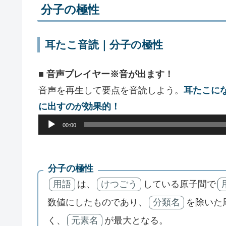
分子の極性
耳たこ音読｜分子の極性
■ 音声プレイヤー※音が出ます！
音声を再生して要点を音読しよう。
耳たこに
に出すのが効果的！
音
00:00
声
プ
分子の極性
レ
用語
は、
けつごう
している原子間で
ー
数値にしたものであり、
分類名
を除いた
ヤ
ー
く、
元素名
が最大となる。