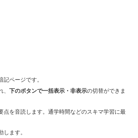
暗記ページです。
れ、
下のボタンで一括表示・非表示
の切替ができま
要点を音読します。通学時間などのスキマ学習に最
動します。