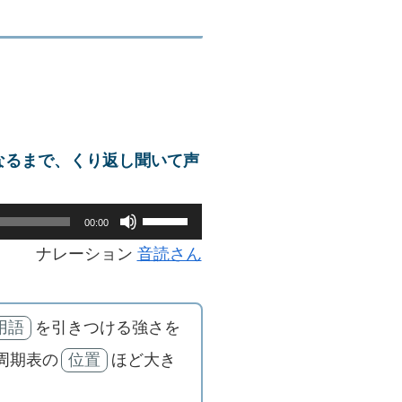
なるまで、くり返し聞いて声
ボ
00:00
リ
ナレーション
音読さん
ュ
ー
用語
を引きつける強さを
ム
周期表の
位置
ほど大き
調
節