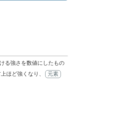
さ
い。
ける強さを数値にしたもの
右上ほど強くなり、
元素