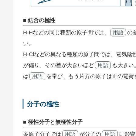
■ 結合の極性
H-Hなどの同じ種類の原子間では、
用語
の
い。
H-Clなどの異なる種類の原子間では、電気陰
が偏り、その差が大きいほど
用語
も大きい
は
用語
を帯び、もう片方の原子は正の電荷
分子の極性
■ 極性分子と無極性分子
多原子分子では
用語
が分子の
用語
に影響