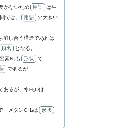
に
差がないため
用語
は生
は
子間では、
用語
の大きい
上
下
ち消し合う構造であれば
矢
分類名
となる。
印
窒素N₂も
形状
で
キ
状
であるが
ー
を
使
であるが、水H₂Oは
っ
て
で、メタンCH₄は
形状
く
だ