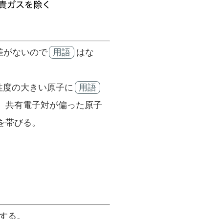
差がないので
用語
はな
性度の大きい原子に
用語
。共有電子対が偏った原子
を帯びる。
する。