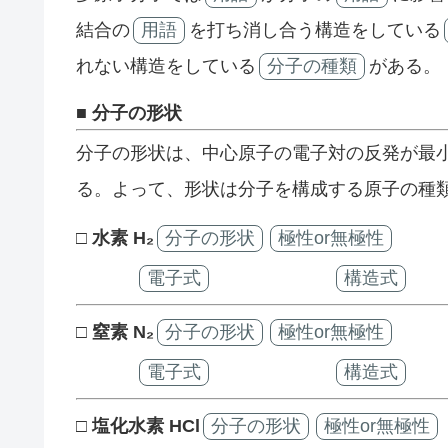
結合の
用語
を打ち消し合う構造をしている
れない構造をしている
分子の種類
がある。
■ 分子の形状
分子の形状は、中心原子の電子対の反発が最
る。よって、形状は分子を構成する原子の種
□ 水素 H₂
分子の形状
極性or無極性
電子式
構造式
□ 窒素 N₂
分子の形状
極性or無極性
電子式
構造式
□ 塩化水素 HCl
分子の形状
極性or無極性