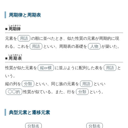
周期律と周期表
しゅうきりつ
■
周期律
元素を
用語
の順に並べたとき、似た性質の元素が周期的に現
れる。これを
用語
といい、周期表の基礎を
人物
が築いた。
しゅうきひょう
■
周期表
性質が似た元素を
縦or横
に並ぶように配列した表を
用語
と
いう。
縦の列を
分類
といい、同じ族の元素を
用語
といい
◯◯的
性質が似ている。また、行を
分類
という。
典型元素と遷移元素
分類名
分類名