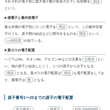
それぞれの電子殻に最大電子数が収容されている状態を
用語
という。
■ 価電子と最外殻電子
最も外側の電子殻に入った電子を
用語
という。この最外殻電
子のうち、原子間の結合などに関与するものを
用語
という。
○○的性質
が似ている。
■ 貴ガスの電子配置
ヘリウムHe、ネオンNe、アルゴンArなどの元素を
分類名
とい
い、他の原子と結合しにくく、１つの原子から分子となる
用語
となる。貴ガスの電子配置は
用語
な電子配置をしてお
り、価電子は
数
となる。
原子番号1〜20までの原子の電子配置
原子番号1
価電子
K殻L殻M殻N殻