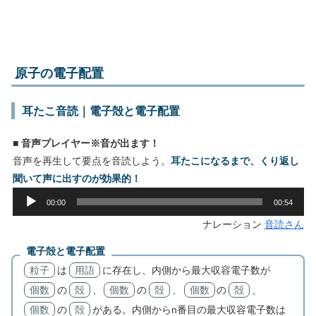
原子の電子配置
耳たこ音読｜電子殻と電子配置
■ 音声プレイヤー※音が出ます！
音声を再生して要点を音読しよう。
耳たこになるまで、くり返し
聞いて声に出すのが効果的！
音
00:00
00:54
声
ナレーション
音読さん
プ
レ
電子殻と電子配置
ー
粒子
は
用語
に存在し、内側から最大収容電子数が
ヤ
個数
の
殻
、
個数
の
殻
、
個数
の
殻
、
ー
個数
の
殻
がある。内側からn番目の最大収容電子数は