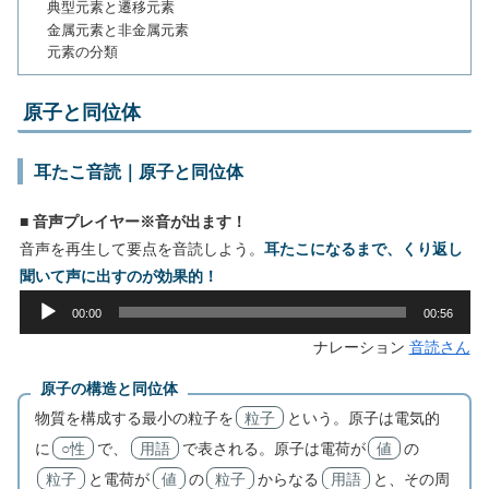
典型元素と遷移元素
金属元素と非金属元素
元素の分類
原子と同位体
耳たこ音読｜原子と同位体
■ 音声プレイヤー※音が出ます！
音声を再生して要点を音読しよう。
耳たこになるまで、くり返し
聞いて声に出すのが効果的！
音
00:00
00:56
声
ナレーション
音読さん
プ
レ
原子の構造と同位体
ー
物質を構成する最小の粒子を
粒子
という。原子は電気的
ヤ
に
○性
で、
用語
で表される。原子は電荷が
値
の
ー
粒子
と電荷が
値
の
粒子
からなる
用語
と、その周