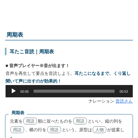
周期表
耳たこ音読｜周期表
■ 音声プレイヤー※音が出ます！
音声を再生して要点を音読しよう。
耳たこになるまで、くり返し
聞いて声に出すのが効果的！
音
00:00
00:53
声
ナレーション
音読さん
プ
レ
周期表
ー
元素を
用語
順に並べたものを
用語
といい、縦の列を
ヤ
用語
、横の行を
用語
という。原型は
人物
が提案し
ー