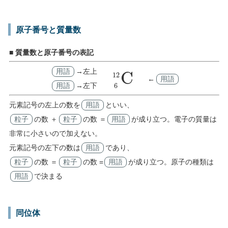
原子番号と質量数
■ 質量数と原子番号の表記
用語
→左上
6
12
C
←
用語
用語
→左下
元素記号の左上の数を
用語
といい、
粒子
の数 ＋
粒子
の数 ＝
用語
が成り立つ。電子の質量は
非常に小さいので加えない。
元素記号の左下の数は
用語
であり、
粒子
の数 ＝
粒子
の数 =
用語
が成り立つ。原子の種類は
用語
で決まる
同位体