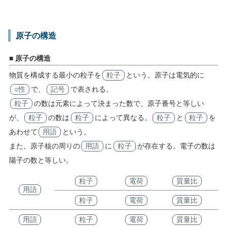
原子の構造
■ 原子の構造
物質を構成する最小の粒子を
粒子
という。原子は電気的に
○性
で、
記号
で表される。
粒子
の数は元素によって決まった数で、原子番号と等しい
が、
粒子
の数は
粒子
によって異なる。
粒子
と
粒子
を
あわせて
用語
という。
また、原子核の周りの
用語
に
粒子
が存在する。電子の数は
陽子の数と等しい。
粒子
電荷
質量比
用語
粒子
電荷
質量比
用語
粒子
電荷
質量比