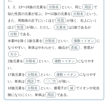
た。
1、2、13〜18族の元素を
分類名
といい、同じ
用語
で
似た性質の元素が並ぶ。3〜12族の元素を
分類名
という。
また、周期表の左下にいくほど
性質
が強く、右上にいく
ほど
性質
が強い。ただし、
元素名
は1族であるが
分類
である。
水素Hを除く1族元素を
分類名
といい、
価数＋イオン
に
なりやすい。単体はやわらかく、融点が
高低
、密度が
大小
。
2族元素を
分類名
といい、
価数＋イオン
になりやす
い。
17族元素を
分類名
といい、
価数＋イオン
になりやす
い。単体は
用語
で、
〇〇力
が強い。
18族元素を
分類名
といい、価電子が
値
でイオンや化合
物になりにくい。単体は
用語
である。