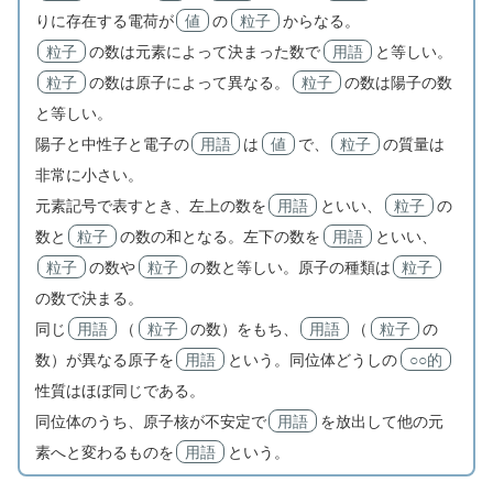
りに存在する電荷が
値
の
粒子
からなる。
粒子
の数は元素によって決まった数で
用語
と等しい。
粒子
の数は原子によって異なる。
粒子
の数は陽子の数
と等しい。
陽子と中性子と電子の
用語
は
値
で、
粒子
の質量は
非常に小さい。
元素記号で表すとき、左上の数を
用語
といい、
粒子
の
数と
粒子
の数の和となる。左下の数を
用語
といい、
粒子
の数や
粒子
の数と等しい。原子の種類は
粒子
の数で決まる。
同じ
用語
（
粒子
の数）をもち、
用語
（
粒子
の
数）が異なる原子を
用語
という。同位体どうしの
○○的
性質はほぼ同じである。
同位体のうち、原子核が不安定で
用語
を放出して他の元
素へと変わるものを
用語
という。