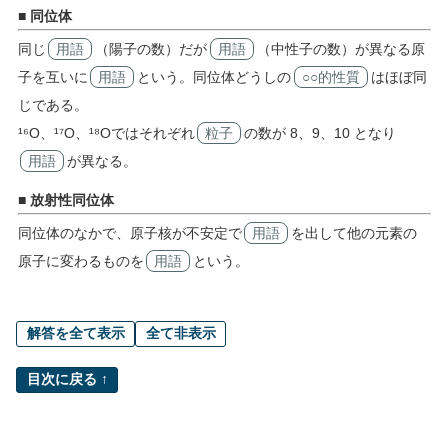
■ 同位体
同じ
用語
（陽子の数）だが
用語
（中性子の数）が異なる原
子を互いに
用語
という。同位体どうしの
○○的性質
はほぼ同
じである。
¹⁶O、¹⁷O、¹⁸Oではそれぞれ
粒子
の数が 8、9、10 となり
用語
が異なる。
■ 放射性同位体
同位体のなかで、原子核が不安定で
用語
を出して他の元素の
原子に変わるものを
用語
という。
解答を全て表示
全て非表示
目次に戻る ↑