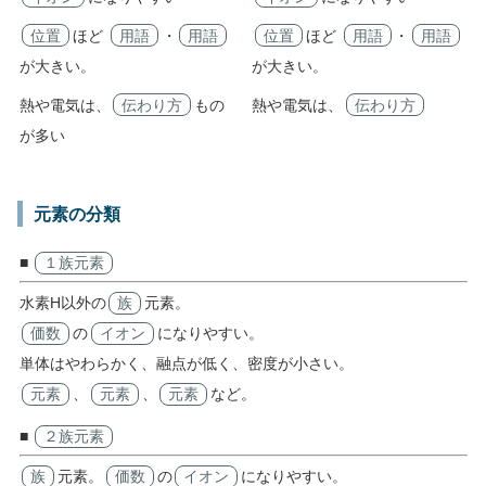
位置
ほど
用語
・
用語
位置
ほど
用語
・
用語
が大きい。
が大きい。
熱や電気は、
伝わり方
もの
熱や電気は、
伝わり方
が多い
元素の分類
■
１族元素
水素H以外の
族
元素。
価数
の
イオン
になりやすい。
単体はやわらかく、融点が低く、密度が小さい。
元素
、
元素
、
元素
など。
■
２族元素
族
元素。
価数
の
イオン
になりやすい。