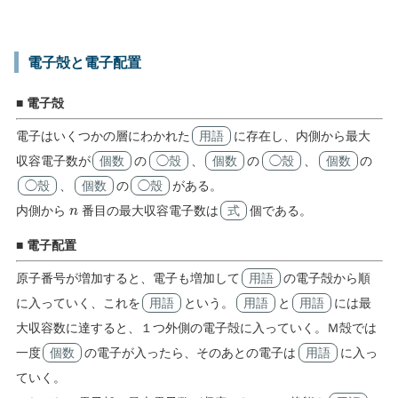
電子殻と電子配置
■ 電子殻
電子はいくつかの層にわかれた
用語
に存在し、内側から最大
収容電子数が
個数
の
◯殼
、
個数
の
◯殼
、
個数
の
◯殼
、
個数
の
◯殼
がある。
n
内側から
番目の最大収容電子数は
式
個である。
■ 電子配置
原子番号が増加すると、電子も増加して
用語
の電子殻から順
に入っていく、これを
用語
という。
用語
と
用語
には最
大収容数に達すると、１つ外側の電子殻に入っていく。Ｍ殻では
一度
個数
の電子が入ったら、そのあとの電子は
用語
に入っ
ていく。