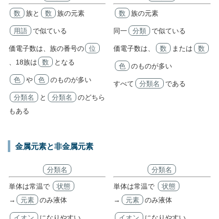
数
族と
数
族の元素
数
族の元素
用語
で似ている
同一
分類
で似ている
価電子数は、族の番号の
位
価電子数は、
数
または
数
、18族は
数
となる
色
のものが多い
色
や
色
のものが多い
すべて
分類名
である
分類名
と
分類名
のどちら
もある
金属元素と非金属元素
分類名
分類名
単体は常温で
状態
単体は常温で
状態
→
元素
のみ液体
→
元素
のみ液体
イオン
になりやすい
イオン
になりやすい