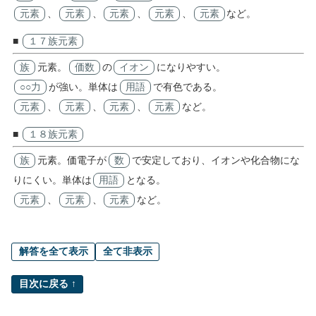
元素
、
元素
、
元素
、
元素
、
元素
など。
■
１７族元素
族
元素。
価数
の
イオン
になりやすい。
○○力
が強い。単体は
用語
で有色である。
元素
、
元素
、
元素
、
元素
など。
■
１８族元素
族
元素。価電子が
数
で安定しており、イオンや化合物にな
りにくい。単体は
用語
となる。
元素
、
元素
、
元素
など。
解答を全て表示
全て非表示
目次に戻る ↑