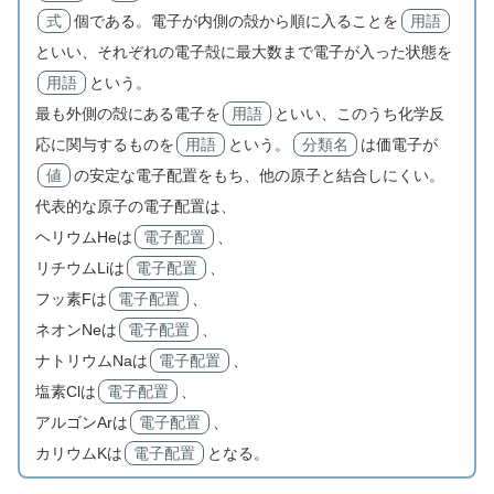
式
個である。電子が内側の殻から順に入ることを
用語
といい、それぞれの電子殻に最大数まで電子が入った状態を
用語
という。
最も外側の殻にある電子を
用語
といい、このうち化学反
応に関与するものを
用語
という。
分類名
は価電子が
値
の安定な電子配置をもち、他の原子と結合しにくい。
代表的な原子の電子配置は、
ヘリウムHeは
電子配置
、
リチウムLiは
電子配置
、
フッ素Fは
電子配置
、
ネオンNeは
電子配置
、
ナトリウムNaは
電子配置
、
塩素Clは
電子配置
、
アルゴンArは
電子配置
、
カリウムKは
電子配置
となる。