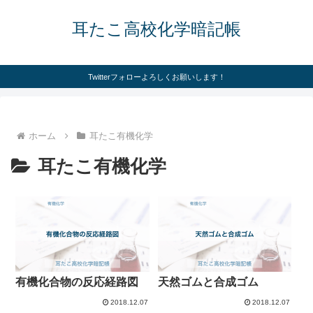
耳たこ高校化学暗記帳
Twitterフォローよろしくお願いします！
ホーム
耳たこ有機化学
耳たこ有機化学
有機化合物の反応経路図
天然ゴムと合成ゴム
2018.12.07
2018.12.07